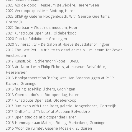
2023 Als de dood – Museum Belvédère, Heerenveen
2022 Verkoopexpositie – Biotoop, Haren
2022 SKEP @ Galerie Hoogenbosch, With Geertje Geertsma,
Gorredijk
2022 Dierbaar – Westfries museum, Hoorn
2021 Kunstroute Open Stal, Oldeberkoop
2020 Pop Up Exhibition – Groningen
2020 Vulnerability – De Salon at Hoeve Beusdalshof, Ingber
2019 The Last Pet – a tribute to dead animals – museum Tot Zover,
Amsterdam
2019 KunstDok – Schiermonnikoog – UMCG
2018 Art Noord with Philip Elchers, at museum Belvédère,
Heerenveen
2018 Bookpresentation ‘Being’ with Han Steenbruggen at Philip
Elchers, Groningen
2018 ‘Being’ at Philip Elchers, Groningen
2018 Open studio’s at Biotopendag, Haren
2017 Kunstroute Open stal, Oldeberkoop
2017 Duo expo with Hans Boer, galerie Hoogenbosch, Gorredijk
2017 ‘Drifter’ and ‘Tribute’ at Museum Belvedère
2017 Open studios at biotopendag Haren
2016 Hommage aan Matthijs Röling, Martinikerk, Groningen
2016 ‘Voor de ruimte’, Galerie Mozaïek, Zuidlaren