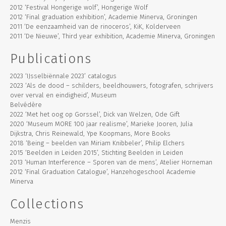
2012 ‘Festival Hongerige wolf’, Hongerige Wolf
2012 ‘Final graduation exhibition’, Academie Minerva, Groningen
2011 ‘De eenzaamheid van de rinoceros’, KiK, Kolderveen
2011 ‘De Nieuwe’, Third year exhibition, Academie Minerva, Groningen
Publications
2023 ‘IJsselbiënnale 2023’ catalogus
2023 ‘Als de dood – schilders, beeldhouwers, fotografen, schrijvers
over verval en eindigheid’, Museum
Belvédère
2022 ‘Met het oog op Gorssel’, Dick van Welzen, Ode Gift
2020 ‘Museum MORE 100 jaar realisme’, Marieke Jooren, Julia
Dijkstra, Chris Reinewald, Ype Koopmans, More Books
2018 ‘Being – beelden van Miriam Knibbeler’, Philip Elchers
2015 ‘Beelden in Leiden 2015’, Stichting Beelden in Leiden
2013 ‘Human Interference – Sporen van de mens’, Atelier Horneman
2012 ‘Final Graduation Catalogue’, Hanzehogeschool Academie
Minerva
Collections
Menzis