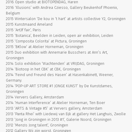
2016 Open studio at BIOTOPENDAG, Haren
2016 ‘Illusions’ with Andrea Cziesso, Gallery Beukenhof Phoenix,
Belgium
2015 Wintersalon ‘De kou in ‘t hart’ at artists collective Y2, Groningen
2015 Kunstmaand Ameland
2015 ‘Art3f fair’, Paris
2015 ‘Botanica’, Beelden in Leiden, open air exhibition, Leiden
2015 ‘Composita Colorita’ at Pictura, Groningen
2015 ‘B€low’ at Atelier Horneman, Groningen
2015 Duo exhibition with Annemarie Busschers at Ann’s Art,
Groningen
2014 Solo exhibition ‘Wachtenden’ at VRIJDAG, Groningen
2014 ‘Biotoop in het CBK’ at CBK, Groningen
2014 ‘Feind und Freund des Hasen’ at Hasenkabinett, Weener,
Germany.
2014 ‘POP-UP ART STORE #1 JONGE KUNST’ by De Kunstdames,
Groningen
2014 Ververs Gallery, Amsterdam
2014 ‘Human Interference’ at Atelier Horneman, Ten Boer
2013 ‘ARTS & Vintage #5’ at Ververs gallery, Amsterdam
2013 ‘Panta Rhei’ with Liedewij van Eijk at gallery Het Langhuis, Zwolle
2013 ‘Jong in Groningen in 2013 #1’, Galerie Noord, Groningen
2012 ‘Menzis Jong talent’, Groningen
2012 Gallery Wij zijn worst, Groningen